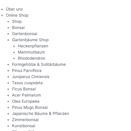
Zum
Inhalt
Über uns
springen
Online Shop
Shop
Bonsai
Gartenbonsai
Gartenbäume Shop
Heckenpflanzen
Mammutbaum
Rhododendron
Formgehölze & Solitärbäume
Pinus Parviflora
Juniperus Chinensis
Taxus cuspidata
Ficus Bonsai
Acer Palmatum
Olea Europaea
Pinus Mugo Bonsai
Japanische Bäume & Pflanzen
Zimmerbonsai
Kunstbonsai