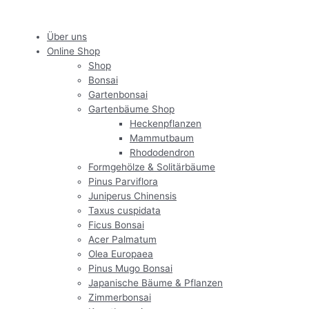
Zum
Inhalt
Über uns
springen
Online Shop
Shop
Bonsai
Gartenbonsai
Gartenbäume Shop
Heckenpflanzen
Mammutbaum
Rhododendron
Formgehölze & Solitärbäume
Pinus Parviflora
Juniperus Chinensis
Taxus cuspidata
Ficus Bonsai
Acer Palmatum
Olea Europaea
Pinus Mugo Bonsai
Japanische Bäume & Pflanzen
Zimmerbonsai